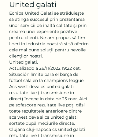
United galati
Echipa United Galați se străduiește 
să atingă succesul prin prezentarea 
unor servicii de înaltă calitate și prin 
crearea unei experiențe pozitive 
pentru clienți. Ne-am propus să fim 
lideri în industria noastră și să oferim 
cele mai bune soluții pentru nevoile 
clienților noștri.
United galati.
Actualizado a 26/11/2022 19:22 cet. 
Situación límite para el barça de 
fútbol sala en la champions league. 
Acs west deva cs united galati 
rezultate live ( transmisiune în 
direct) începe in data de 25 mar. Aici 
pe sofascore rezultate live poți găsi 
toate rezultatele anterioare dintre 
acs west deva și cs united galati 
sortate după meciurile directe. 
Clujana cluj-napoca cs united galati 
rezultate live ( transmisiune în 