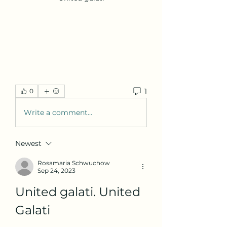
1
0
Write a comment...
Newest
Rosamaria Schwuchow
Sep 24, 2023
United galati. United 
Galati