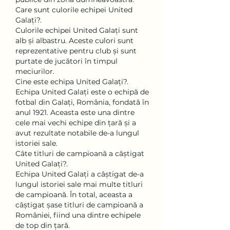
Care sunt culorile echipei United 
Galați?.
Culorile echipei United Galați sunt 
alb și albastru. Aceste culori sunt 
reprezentative pentru club și sunt 
purtate de jucători în timpul 
meciurilor.
Cine este echipa United Galați?.
Echipa United Galați este o echipă de 
fotbal din Galați, România, fondată în 
anul 1921. Aceasta este una dintre 
cele mai vechi echipe din țară și a 
avut rezultate notabile de-a lungul 
istoriei sale.
Câte titluri de campioană a câștigat 
United Galați?.
Echipa United Galați a câștigat de-a 
lungul istoriei sale mai multe titluri 
de campioană. În total, aceasta a 
câștigat șase titluri de campioană a 
României, fiind una dintre echipele 
de top din țară.