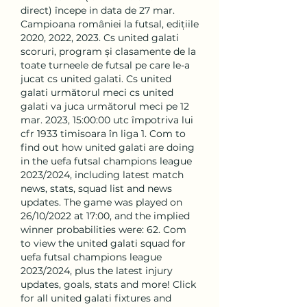
direct) începe in data de 27 mar. 
Campioana româniei la futsal, edițiile 
2020, 2022, 2023. Cs united galati 
scoruri, program și clasamente de la 
toate turneele de futsal pe care le-a 
jucat cs united galati. Cs united 
galati următorul meci cs united 
galati va juca următorul meci pe 12 
mar. 2023, 15:00:00 utc împotriva lui 
cfr 1933 timisoara în liga 1. Com to 
find out how united galati are doing 
in the uefa futsal champions league 
2023/2024, including latest match 
news, stats, squad list and news 
updates. The game was played on 
26/10/2022 at 17:00, and the implied 
winner probabilities were: 62. Com 
to view the united galati squad for 
uefa futsal champions league 
2023/2024, plus the latest injury 
updates, goals, stats and more! Click 
for all united galati fixtures and 