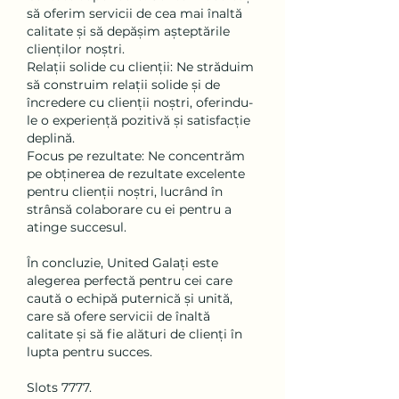
să oferim servicii de cea mai înaltă 
calitate și să depășim așteptările 
clienților noștri.
Relații solide cu clienții: Ne străduim 
să construim relații solide și de 
încredere cu clienții noștri, oferindu-
le o experiență pozitivă și satisfacție 
deplină.
Focus pe rezultate: Ne concentrăm 
pe obținerea de rezultate excelente 
pentru clienții noștri, lucrând în 
strânsă colaborare cu ei pentru a 
atinge succesul.
În concluzie, United Galați este 
alegerea perfectă pentru cei care 
caută o echipă puternică și unită, 
care să ofere servicii de înaltă 
calitate și să fie alături de clienți în 
lupta pentru succes.
Slots 7777.