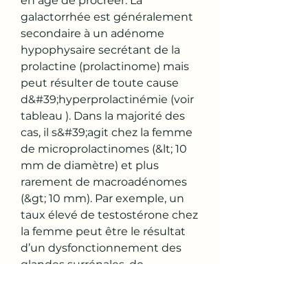
en âge de procréer. La 
galactorrhée est généralement 
secondaire à un adénome 
hypophysaire secrétant de la 
prolactine (prolactinome) mais 
peut résulter de toute cause 
d&#39;hyperprolactinémie (voir 
tableau ). Dans la majorité des 
cas, il s&#39;agit chez la femme 
de microprolactinomes (&lt; 10 
mm de diamètre) et plus 
rarement de macroadénomes 
(&gt; 10 mm). Par exemple, un 
taux élevé de testostérone chez 
la femme peut être le résultat 
d’un dysfonctionnement des 
glandes surrénales, de 
problèmes thyroïdiens, d’une 
glycémie élevée, d’un excès de 