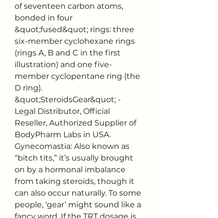
of seventeen carbon atoms, 
bonded in four 
&quot;fused&quot; rings: three 
six-member cyclohexane rings 
(rings A, B and C in the first 
illustration) and one five-
member cyclopentane ring (the 
D ring). 
&quot;SteroidsGear&quot; - 
Legal Distributor, Official 
Reseller, Authorized Supplier of 
BodyPharm Labs in USA. 
Gynecomastia: Also known as 
“bitch tits,” it’s usually brought 
on by a hormonal imbalance 
from taking steroids, though it 
can also occur naturally. To some 
people, ‘gear’ might sound like a 
fancy word. If the TRT dosage is 