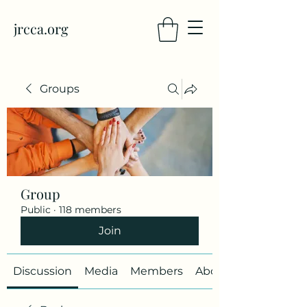
jrcca.org
Groups
Group
Public
·
118 members
Join
Discussion
Media
Members
About