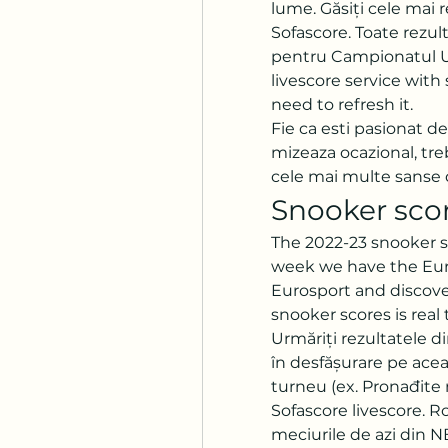
lume. Găsiți cele mai 
Sofascore. Toate rezult
pentru Campionatul U
livescore service with
need to refresh it. 
Fie ca esti pasionat de
mizeaza ocazional, trebu
cele mai multe sanse 
Snooker scor
The 2022-23 snooker se
week we have the Euro
Eurosport and discover
snooker scores is real 
Urmăriți rezultatele d
în desfășurare pe ace
turneu (ex. Pronađite 
Sofascore livescore. Ro 
meciurile de azi din N