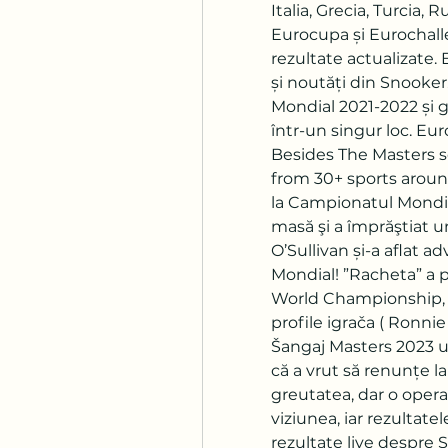
Italia, Grecia, Turcia, R
Eurocupa și Eurochalle
rezultate actualizate. 
și noutăți din Snooker.
Mondial 2021-2022 și găs
într-un singur loc. Eur
Besides The Masters s
from 30+ sports aroun
la Campionatul Mondia
masă şi a împrăştiat u
O’Sullivan și-a aflat a
Mondial! ”Racheta” a p
World Championship, S
profile igrača ( Ronnie
Šangaj Masters 2023 u
că a vrut să renunțe l
greutatea, dar o opera
viziunea, iar rezultatel
rezultate live despre S