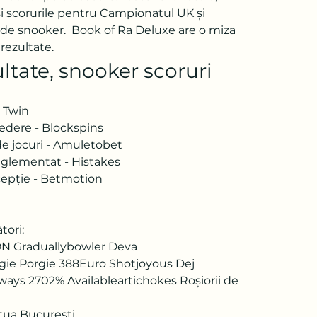
i scorurile pentru Campionatul UK și 
e snooker.  Book of Ra Deluxe are o miza 
rezultate.
ltate, snooker scoruri
- Twin
redere - Blockspins
de jocuri - Amuletobet
reglementat - Histakes
cepție - Betmotion
tori:
N Graduallybowler Deva 
gie Porgie 388Euro Shotjoyous Dej 
s 2702% Availableartichokes Roșiorii de 
tua București 