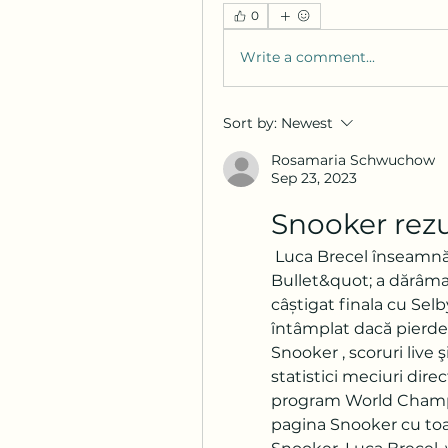
0
Write a comment...
Sort by:
Newest
Rosamaria Schwuchow
Sep 23, 2023
Snooker rezu
 Luca Brecel înseamnă schimbarea în snooker! &quot;Belgian 
Bullet&quot; a dărâma
câștigat finala cu Selb
întâmplat dacă pierdea
Snooker , scoruri live
statistici meciuri dir
program World Champio
pagina Snooker cu toat