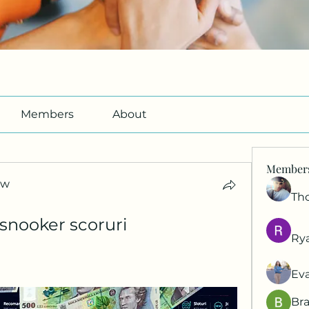
Members
About
Member
ow
Th
ow
 snooker scoruri
Ry
Ev
Br