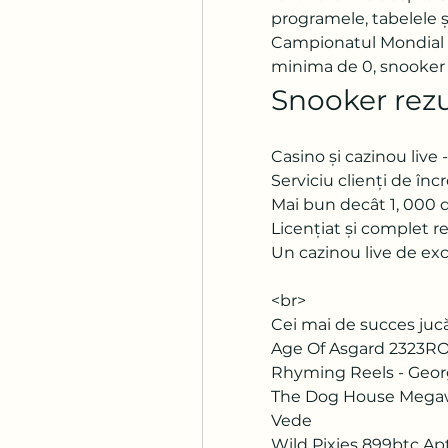
programele, tabelele ș
Campionatul Mondial d
minima de 0, snooker 
Snooker rezu
Casino și cazinou live 
Serviciu clienți de înc
Mai bun decât 1, 000 
Licențiat și complet 
Un cazinou live de ex
<br>
Cei mai de succes jucă
Age Of Asgard 2323RO
Rhyming Reels - Geor
The Dog House Megaway
Vede 
Wild Pixies 899btc Ap