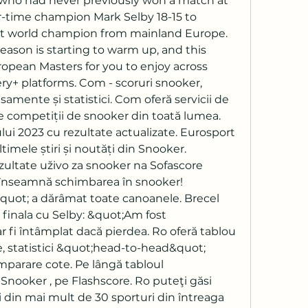
 who had never previously won a match at 
r-time champion Mark Selby 18-15 to 
st world champion from mainland Europe. 
ason is starting to warm up, and this 
pean Masters for you to enjoy across 
y+ platforms. Com - scoruri snooker, 
asamente și statistici. Com oferă servicii de 
e competiții de snooker din toată lumea. 
lui 2023 cu rezultate actualizate. Eurosport 
timele știri și noutăți din Snooker. 
zultate uživo za snooker na Sofascore 
l înseamnă schimbarea în snooker! 
quot; a dărâmat toate canoanele. Brecel 
 finala cu Selby: &quot;Am fost 
r fi întâmplat dacă pierdea. Ro oferă tablou 
, statistici &quot;head-to-head&quot; 
mparare cote. Pe lângă tabloul 
nooker , pe Flashscore. Ro puteţi găsi 
din mai mult de 30 sporturi din întreaga 