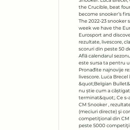
Snooker. Luca Brecel,
the Crucible, beat fou
become snooker’s fir
The 2022-23 snooker se
week we have the Euro
Eurosport and discover
rezultate, livescore, cl
scoruri din peste 50 d
Află calendarul sezonu
este sursa ta pentru ul
Pronađite najnovije re
livescore. Luca Brece
&quot;Belgian Bullet&
nu știe cum a câștigat
terminat&quot;. Ce s-a
CM Snooker , rezultate
(meciuri directe) şi co
competiţional din CM S
peste 5000 competiţii 