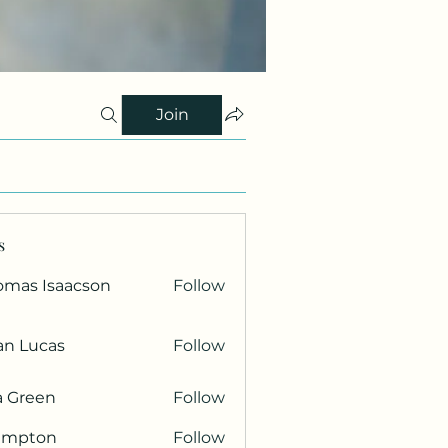
Join
s
omas Isaacson
Follow
an Lucas
Follow
a Green
Follow
ampton
Follow