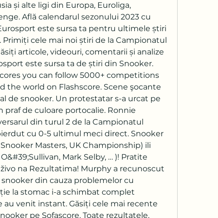
usia și alte ligi din Europa, Euroliga, 
nge. Află calendarul sezonului 2023 cu 
Eurosport este sursa ta pentru ultimele știri 
 Primiți cele mai noi știri de la Campionatul 
iți articole, videouri, comentarii și analize 
osport este sursa ta de știri din Snooker. 
cores you can follow 5000+ competitions 
d the world on Flashscore. Scene şocante 
l de snooker. Un protestatar s-a urcat pe 
n praf de culoare portocalie. Ronnie 
dversarul din turul 2 de la Campionatul 
ierdut cu 0-5 ultimul meci direct. Snooker 
nooker Masters, UK Championship) ili 
 O&#39;Sullivan, Mark Selby, … )! Pratite 
živo na Rezultatima! Murphy a recunoscut 
a snooker din cauza problemelor cu 
ție la stomac i-a schimbat complet 
e au venit instant. Găsiți cele mai recente 
nooker pe Sofascore. Toate rezultatele, 