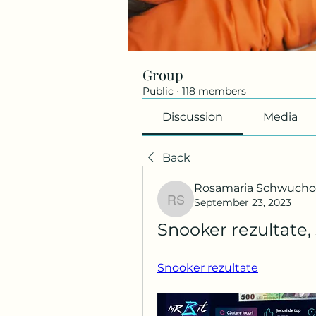
Group
Public
·
118 members
Discussion
Media
Back
Rosamaria Schwuch
September 23, 2023
Rosamaria Schwuch
Snooker rezultate,
Snooker rezultate