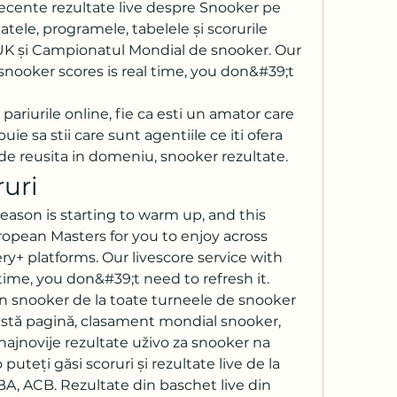
recente rezultate live despre Snooker pe 
atele, programele, tabelele și scorurile 
K și Campionatul Mondial de snooker. Our 
 snooker scores is real time, you don&#39;t 
 pariurile online, fie ca esti un amator care 
ie sa stii care sunt agentiile ce iti ofera 
de reusita in domeniu, snooker rezultate.
uri
ason is starting to warm up, and this 
pean Masters for you to enjoy across 
y+ platforms. Our livescore service with 
time, you don&#39;t need to refresh it. 
in snooker de la toate turneele de snooker 
astă pagină, clasament mondial snooker, 
najnovije rezultate uživo za snooker na 
puteți găsi scoruri și rezultate live de la 
BA, ACB. Rezultate din baschet live din 