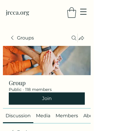
jrcca.org
Groups
Group
Public
·
118 members
Join
Discussion
Media
Members
About