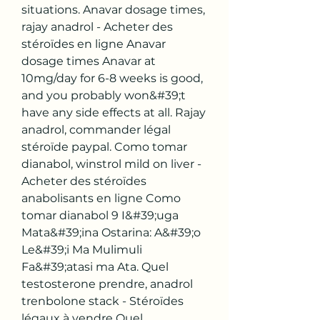
situations. Anavar dosage times, 
rajay anadrol - Acheter des 
stéroïdes en ligne Anavar 
dosage times Anavar at 
10mg/day for 6-8 weeks is good, 
and you probably won&#39;t 
have any side effects at all. Rajay 
anadrol, commander légal 
stéroïde paypal. Como tomar 
dianabol, winstrol mild on liver - 
Acheter des stéroïdes 
anabolisants en ligne Como 
tomar dianabol 9 I&#39;uga 
Mata&#39;ina Ostarina: A&#39;o 
Le&#39;i Ma Mulimuli 
Fa&#39;atasi ma Ata. Quel 
testosterone prendre, anadrol 
trenbolone stack - Stéroïdes 
légaux à vendre Quel 