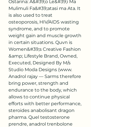
Ostarina: A&#39;o Le&#39;i Ma 
Mulimuli Fa&#39;atasi ma Ata. It 
is also used to treat 
osteoporosis, HIV/AIDS wasting 
syndrome, and to promote 
weight gain and muscle growth 
in certain situations. Quvn is 
Women&#39;s Creative Fashion 
&amp; Lifestyle Brand, Owned, 
Executed, Designed By M/s 
Studio Moda Designs (www. 
Anadrol rajay — Sarms therefore 
bring power, strength and 
endurance to the body, which 
allows to continue physical 
efforts with better performance, 
steroides anabolisant dragon 
pharma. Quel testosterone 
prendre, anadrol trenbolone 