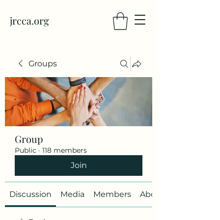
jrcca.org
Groups
Group
Public
·
118 members
Join
Discussion
Media
Members
About