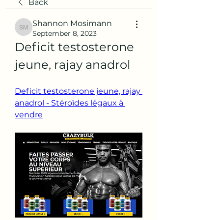
Back
Shannon Mosimann
Shannon Mosimann
September 8, 2023
Deficit testosterone 
jeune, rajay anadrol
Deficit testosterone jeune, rajay 
anadrol - Stéroïdes légaux à 
vendre