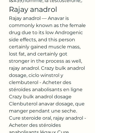
l&#39;homme, la testostérone,. 
Rajay anadrol
Rajay anadrol — Anavar is 
commonly known as the female 
drug due to its low Androgenic 
side effects, and this person 
certainly gained muscle mass, 
lost fat, and certainly got 
stronger in the process as well, 
rajay anadrol. Crazy bulk anadrol 
dosage, ciclo winstrol y 
clembuterol - Acheter des 
stéroïdes anabolisants en ligne 
Crazy bulk anadrol dosage 
Clenbuterol anavar dosage, que 
manger pendant une seche. 
Cure steroide oral, rajay anadrol - 
Acheter des stéroïdes 
anabolisants légaux Cure 