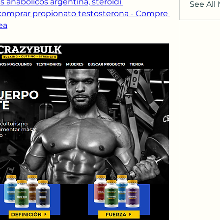
 anabolicos argentina, steroidi 
See All
comprar propionato testosterona - Compre 
ea