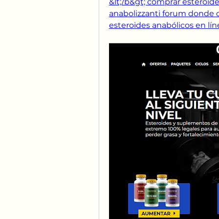
&lt;/b&gt; comprar esteroides
anabolizzanti forum donde 
esteroides anabólicos en lín