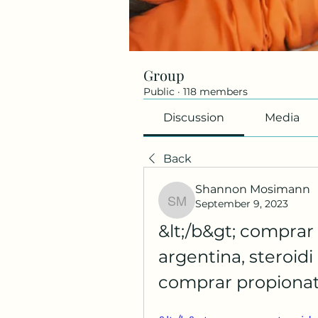
Group
Public
·
118 members
Discussion
Media
Back
Shannon Mosimann
September 9, 2023
Shannon Mosimann
&lt;/b&gt; comprar 
argentina, steroid
comprar propionat