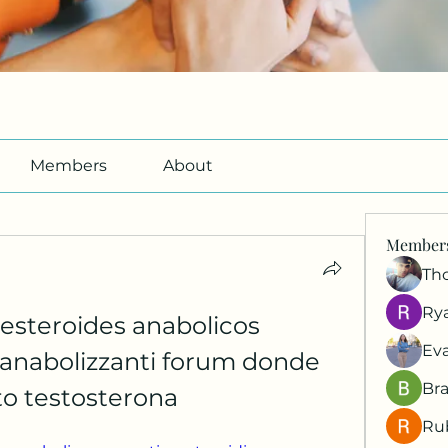
Members
About
Member
Th
Ry
esteroides anabolicos 
Ev
i anabolizzanti forum donde 
Br
o testosterona
Ru