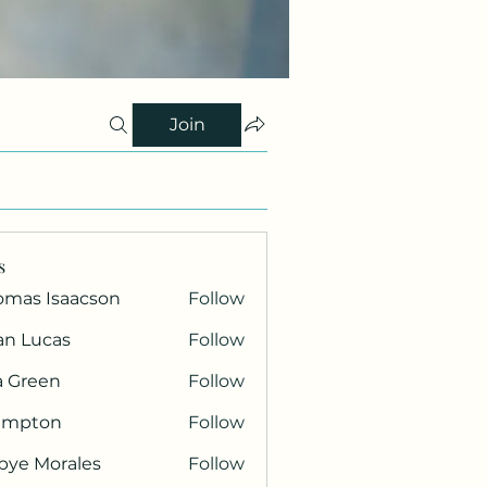
Join
s
omas Isaacson
Follow
an Lucas
Follow
a Green
Follow
ampton
Follow
bye Morales
Follow