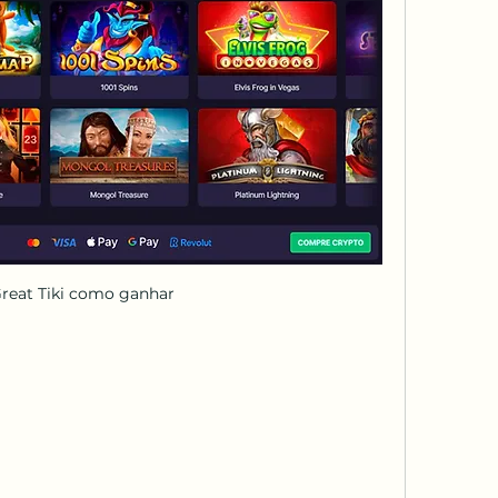
reat Tiki como ganhar