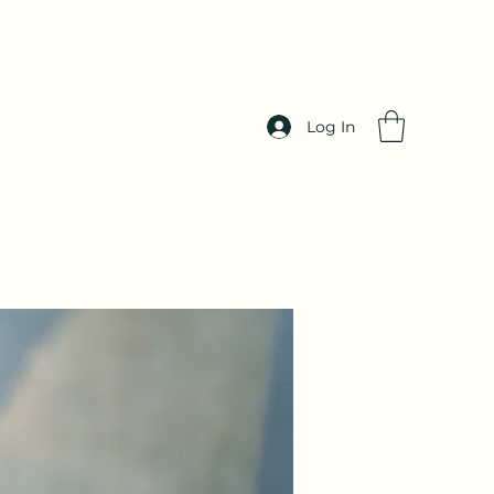
Log In