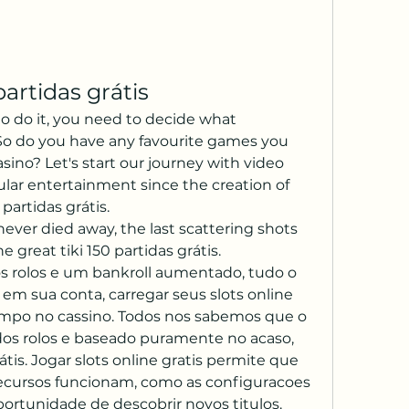
partidas grátis
o do it, you need to decide what 
. So do you have any favourite games you 
sino? Let's start our journey with video 
lar entertainment since the creation of 
 partidas grátis.
ever died away, the last scattering shots 
he great tiki 150 partidas grátis.
 rolos e um bankroll aumentado, tudo o 
 em sua conta, carregar seus slots online 
tempo no cassino. Todos nos sabemos que o 
dos rolos e baseado puramente no acaso, 
átis. Jogar slots online gratis permite que 
ecursos funcionam, como as configuracoes 
ortunidade de descobrir novos titulos.