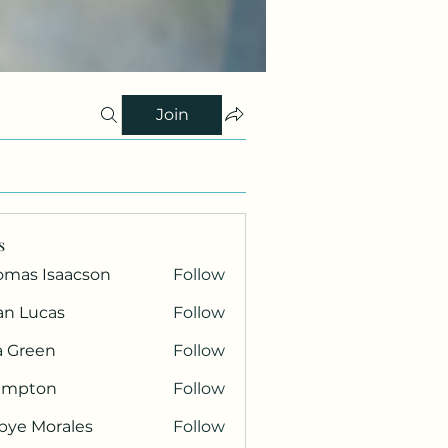
Join
s
omas Isaacson
Follow
an Lucas
Follow
a Green
Follow
ampton
Follow
bye Morales
Follow