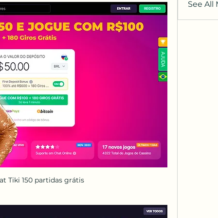
See All
t Tiki 150 partidas grátis