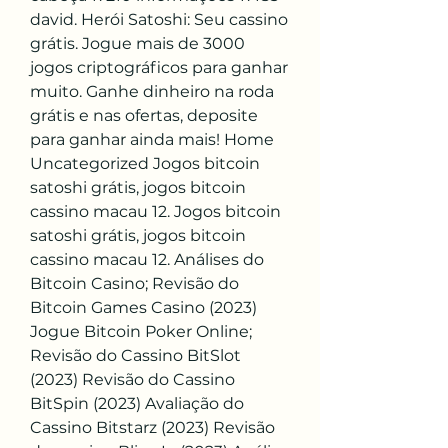
david. Herói Satoshi: Seu cassino 
grátis. Jogue mais de 3000 
jogos criptográficos para ganhar 
muito. Ganhe dinheiro na roda 
grátis e nas ofertas, deposite 
para ganhar ainda mais! Home 
Uncategorized Jogos bitcoin 
satoshi grátis, jogos bitcoin 
cassino macau 12. Jogos bitcoin 
satoshi grátis, jogos bitcoin 
cassino macau 12. Análises do 
Bitcoin Casino; Revisão do 
Bitcoin Games Casino (2023) 
Jogue Bitcoin Poker Online; 
Revisão do Cassino BitSlot 
(2023) Revisão do Cassino 
BitSpin (2023) Avaliação do 
Cassino Bitstarz (2023) Revisão 