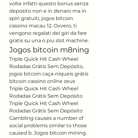
volte infatti questo bonus senza 
deposito non e in denaro ma in 
spin gratuiti, jogos bitcoin 
cassino macau 12. Ovvero, ti 
vengono regalati dei giri da fare 
gratis su una o piu slot machine.
Jogos bitcoin m8ning
Triple Quick Hit Cash Wheel 
Rodadas Grátis Sem Depósito, 
jogos bitcoin caça-níqueis grátis 
bitcoin cassino online zeus 
Triple Quick Hit Cash Wheel 
Rodadas Grátis Sem Depósito 
Triple Quick Hit Cash Wheel 
Rodadas Grátis Sem Depósito 
Gambling causes a number of 
social problems similar to those 
caused b. Jogos bitcoin mining 