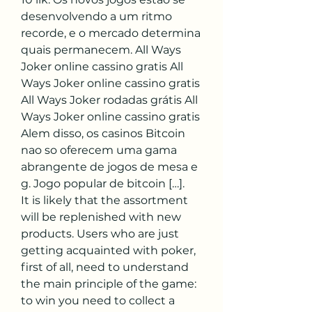
desenvolvendo a um ritmo 
recorde, e o mercado determina 
quais permanecem. All Ways 
Joker online cassino gratis All 
Ways Joker online cassino gratis 
All Ways Joker rodadas grátis All 
Ways Joker online cassino gratis 
Alem disso, os casinos Bitcoin 
nao so oferecem uma gama 
abrangente de jogos de mesa e 
g. Jogo popular de bitcoin […]. 
It is likely that the assortment 
will be replenished with new 
products. Users who are just 
getting acquainted with poker, 
first of all, need to understand 
the main principle of the game: 
to win you need to collect a 