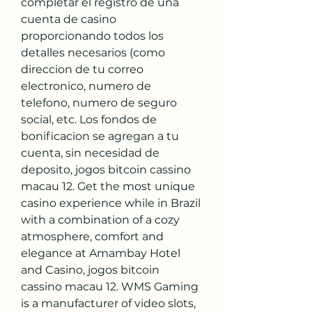
completar el registro de una 
cuenta de casino 
proporcionando todos los 
detalles necesarios (como 
direccion de tu correo 
electronico, numero de 
telefono, numero de seguro 
social, etc. Los fondos de 
bonificacion se agregan a tu 
cuenta, sin necesidad de 
deposito, jogos bitcoin cassino 
macau 12. Get the most unique 
casino experience while in Brazil 
with a combination of a cozy 
atmosphere, comfort and 
elegance at Amambay Hotel 
and Casino, jogos bitcoin 
cassino macau 12. WMS Gaming 
is a manufacturer of video slots, 