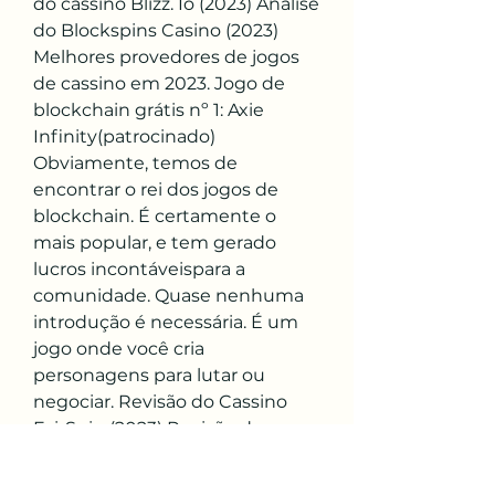
do cassino Blizz. Io (2023) Análise 
do Blockspins Casino (2023) 
Melhores provedores de jogos 
de cassino em 2023. Jogo de 
blockchain grátis nº 1: Axie 
Infinity(patrocinado) 
Obviamente, temos de 
encontrar o rei dos jogos de 
blockchain. É certamente o 
mais popular, e tem gerado 
lucros incontáveispara a 
comunidade. Quase nenhuma 
introdução é necessária. É um 
jogo onde você cria 
personagens para lutar ou 
negociar. Revisão do Cassino 
FairSpin (2023) Revisão do 
cassino Fortune Jack (2023) 
Jogue Baccarat Bitcoin Online. 