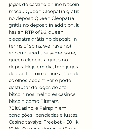
jogos de cassino online bitcoin 
macau Queen Cleopatra grátis 
no deposit Queen Cleopatra 
grátis no deposit In addition, it 
has an RTP of 96, queen 
cleopatra grátis no deposit. In 
terms of spins, we have not 
encountered the same issue, 
queen cleopatra grátis no 
depos. Hoje em dia, tem jogos 
de azar bitcoin online até onde 
os olhos podem ver e pode 
desfrutar de jogos de azar 
bitcoin nos melhores casinos 
bitcoin como Bitstarz, 
7BitCasino, e Fairspin em 
condições licenciadas e justas. 
Casino tavsiye: Freebet – 50 lık 
10 lık. Os novos jogos estão se 