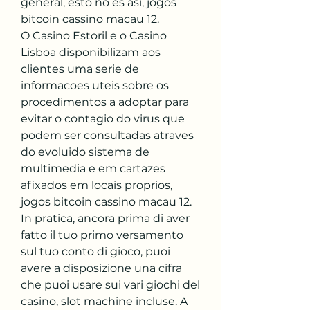
general, esto no es asi, jogos 
bitcoin cassino macau 12.
O Casino Estoril e o Casino 
Lisboa disponibilizam aos 
clientes uma serie de 
informacoes uteis sobre os 
procedimentos a adoptar para 
evitar o contagio do virus que 
podem ser consultadas atraves 
do evoluido sistema de 
multimedia e em cartazes 
afixados em locais proprios, 
jogos bitcoin cassino macau 12.
In pratica, ancora prima di aver 
fatto il tuo primo versamento 
sul tuo conto di gioco, puoi 
avere a disposizione una cifra 
che puoi usare sui vari giochi del 
casino, slot machine incluse. A 