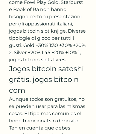
come Fowl Play Gold, Starburst 
e Book of Ra non hanno 
bisogno certo di presentazioni 
per gli appassionati italiani, 
jogos bitcoin slot knjige. Diverse 
tipologie di gioco per tutti i 
gusti. Gold +30% 1:30 +30% +20% 
2. Silver +20% 1:45 +20% +10% 1, 
jogos bitcoin slots livres.
Jogos bitcoin satoshi 
grátis, jogos bitcoin 
com
Aunque todos son gratuitos, no 
se pueden usar para las mismas 
cosas. El tipo mas comun es el 
bono tradicional sin deposito. 
Ten en cuenta que debes 