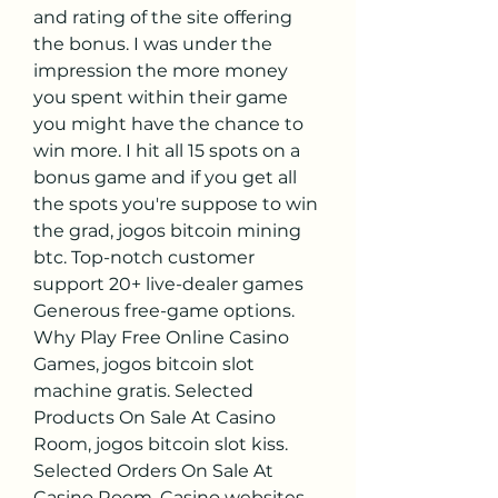
and rating of the site offering 
the bonus. I was under the 
impression the more money 
you spent within their game 
you might have the chance to 
win more. I hit all 15 spots on a 
bonus game and if you get all 
the spots you're suppose to win 
the grad, jogos bitcoin mining 
btc. Top-notch customer 
support 20+ live-dealer games 
Generous free-game options. 
Why Play Free Online Casino 
Games, jogos bitcoin slot 
machine gratis. Selected 
Products On Sale At Casino 
Room, jogos bitcoin slot kiss. 
Selected Orders On Sale At 
Casino Room. Casino websites 