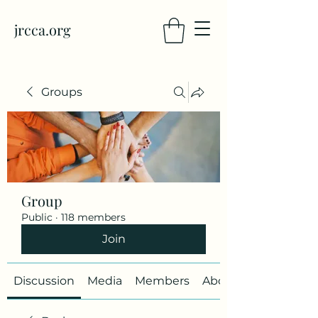
jrcca.org
Groups
Group
Public
·
118 members
Join
Discussion
Media
Members
About