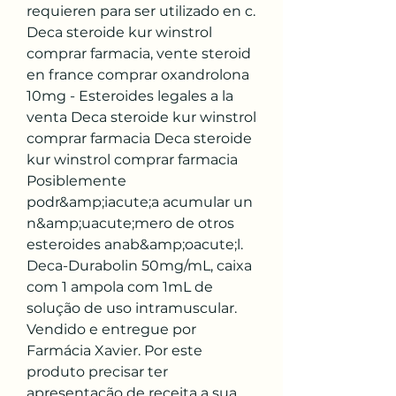
requieren para ser utilizado en c. 
Deca steroide kur winstrol 
comprar farmacia, vente steroid 
en france comprar oxandrolona 
10mg - Esteroides legales a la 
venta Deca steroide kur winstrol 
comprar farmacia Deca steroide 
kur winstrol comprar farmacia 
Posiblemente 
podr&amp;iacute;a acumular un 
n&amp;uacute;mero de otros 
esteroides anab&amp;oacute;l. 
Deca-Durabolin 50mg/mL, caixa 
com 1 ampola com 1mL de 
solução de uso intramuscular. 
Vendido e entregue por 
Farmácia Xavier. Por este 
produto precisar ter 
apresentação de receita a sua 