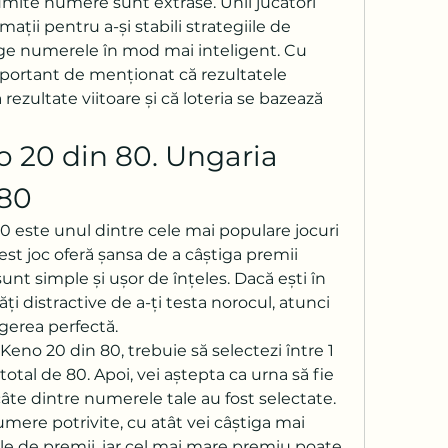
mite numere sunt extrase. Unii jucători 
mații pentru a-și stabili strategiile de 
ege numerele în mod mai inteligent. Cu 
portant de menționat că rezultatele 
ezultate viitoare și că loteria se bazează 
 20 din 80. Ungaria 
 80
 este unul dintre cele mai populare jocuri 
st joc oferă șansa de a câștiga premii 
sunt simple și ușor de înțeles. Dacă ești în 
i distractive de a-ți testa norocul, atunci 
gerea perfectă.
eno 20 din 80, trebuie să selectezi între 1 
otal de 80. Apoi, vei aștepta ca urna să fie 
âte dintre numerele tale au fost selectate. 
mere potrivite, cu atât vei câștiga mai 
le de premii, iar cel mai mare premiu poate 