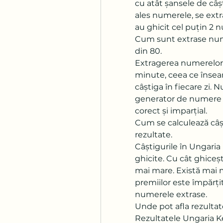
cu atât șansele de câșt
ales numerele, se extra
au ghicit cel puțin 2 
Cum sunt extrase num
din 80.
Extragerea numerelor î
minute, ceea ce înseam
câștiga în fiecare zi.
generator de numere al
corect și imparțial.
Cum se calculează câșt
rezultate.
Câștigurile în Ungari
ghicite. Cu cât ghiceș
mai mare. Există mai mu
premiilor este împărțit
numerele extrase.
Unde pot afla rezulta
Rezultatele Ungaria Ken