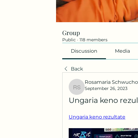
Group
Public
·
118 members
Discussion
Media
Back
Rosamaria Schwuch
September 26, 2023
Rosamaria Schwuch
Ungaria keno rezul
Ungaria keno rezultate