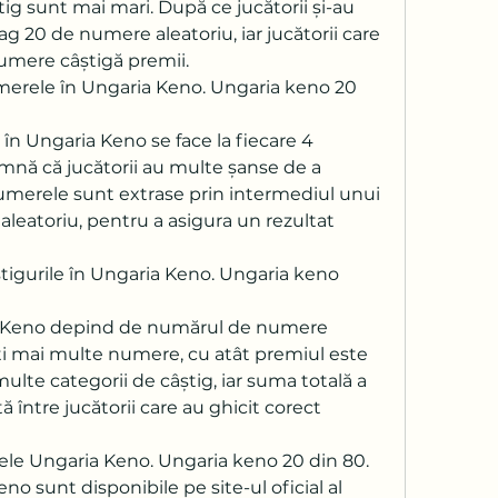
ig sunt mai mari. După ce jucătorii și-au 
g 20 de numere aleatoriu, iar jucătorii care 
numere câștigă premii.
erele în Ungaria Keno. Ungaria keno 20 
n Ungaria Keno se face la fiecare 4 
nă că jucătorii au multe șanse de a 
 Numerele sunt extrase prin intermediul unui 
eatoriu, pentru a asigura un rezultat 
igurile în Ungaria Keno. Ungaria keno 
a Keno depind de numărul de numere 
ti mai multe numere, cu atât premiul este 
lte categorii de câștig, iar suma totală a 
ă între jucătorii care au ghicit corect 
tele Ungaria Keno. Ungaria keno 20 din 80.
o sunt disponibile pe site-ul oficial al 