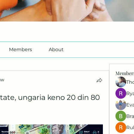
Members
About
Member
ow
Th
ow
Ry
tate, ungaria keno 20 din 80
Ev
Br
Ru