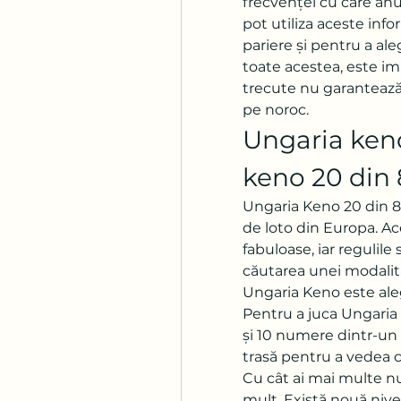
frecvenței cu care anu
pot utiliza aceste infor
pariere și pentru a al
toate acestea, este im
trecute nu garantează r
pe noroc.
Ungaria keno
keno 20 din
Ungaria Keno 20 din 80
de loto din Europa. Ace
fabuloase, iar regulile 
căutarea unei modalităț
Ungaria Keno este ale
Pentru a juca Ungaria K
și 10 numere dintr-un t
trasă pentru a vedea c
Cu cât ai mai multe nu
mult. Există nouă nive