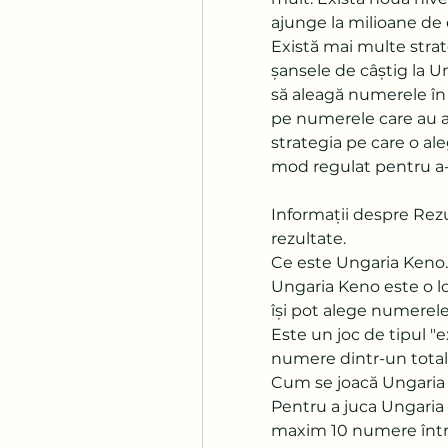
ajunge la milioane de 
Există mai multe strate
șansele de câștig la Un
să aleagă numerele în 
pe numerele care au ap
strategia pe care o aleg
mod regulat pentru a-ț
Informații despre Rez
rezultate.
Ce este Ungaria Keno.
Ungaria Keno este o lot
își pot alege numerele 
Este un joc de tipul "e
numere dintr-un total
Cum se joacă Ungaria 
Pentru a juca Ungaria 
maxim 10 numere între