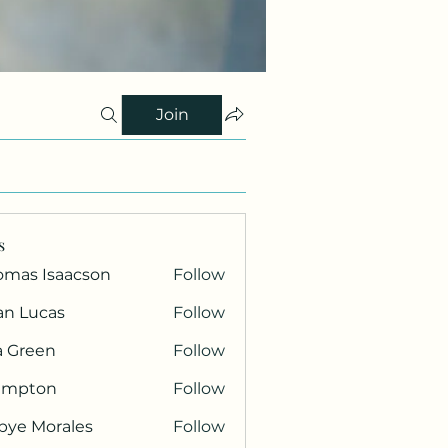
Join
s
omas Isaacson
Follow
an Lucas
Follow
a Green
Follow
ampton
Follow
bye Morales
Follow