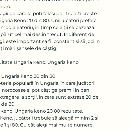
euro.
gii pe care le poți folosi pentru a-ți crește 
garia Keno 20 din 80. Unii jucători preferă 
mod aleatoriu, în timp ce alții se bazează 
ărut cel mai des în trecut. Indiferent de 
i, este important să fii constant și să joci în 
i mări șansele de câștig.
ultate Ungaria Keno. Ungaria keno 
 Ungaria keno 20 din 80.
erie populară în Ungaria, în care jucătorii 
norocoase și pot câștiga premii în bani. 
xtragere la sorți", în care sunt extrase 20 de 
 de 80.
Keno. Ungaria keno 20 80 rezultate.
Keno, jucătorii trebuie să aleagă minim 2 și 
 1 și 80. Cu cât alegi mai multe numere, 