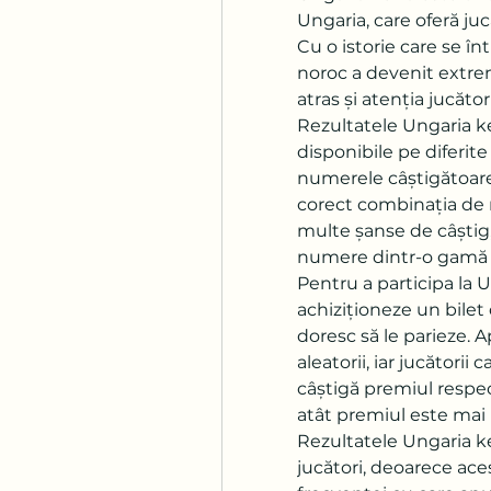
Ungaria, care oferă juc
Cu o istorie care se în
noroc a devenit extrem 
atras și atenția jucători
Rezultatele Ungaria k
disponibile pe diferite 
numerele câștigătoare 
corect combinația de n
multe șanse de câștig,
numere dintr-o gamă d
Pentru a participa la U
achiziționeze un bilet
doresc să le parieze. 
aleatorii, iar jucători
câștigă premiul respec
atât premiul este mai
Rezultatele Ungaria k
jucători, deoarece ace