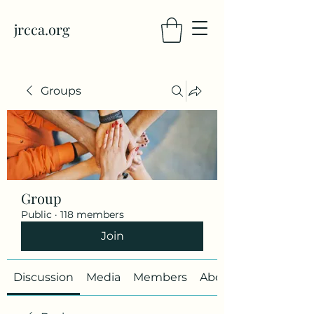
jrcca.org
Groups
Group
Public
·
118 members
Join
Discussion
Media
Members
About