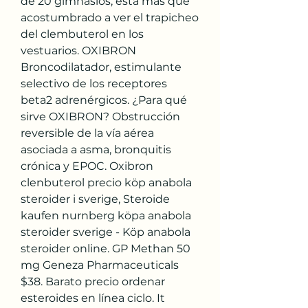
de 20 gimnasios, está más que 
acostumbrado a ver el trapicheo 
del clembuterol en los 
vestuarios. OXIBRON 
Broncodilatador, estimulante 
selectivo de los receptores 
beta2 adrenérgicos. ¿Para qué 
sirve OXIBRON? Obstrucción 
reversible de la vía aérea 
asociada a asma, bronquitis 
crónica y EPOC. Oxibron 
clenbuterol precio köp anabola 
steroider i sverige, Steroide 
kaufen nurnberg köpa anabola 
steroider sverige - Köp anabola 
steroider online. GP Methan 50 
mg Geneza Pharmaceuticals 
$38. Barato precio ordenar 
esteroides en línea ciclo. It 