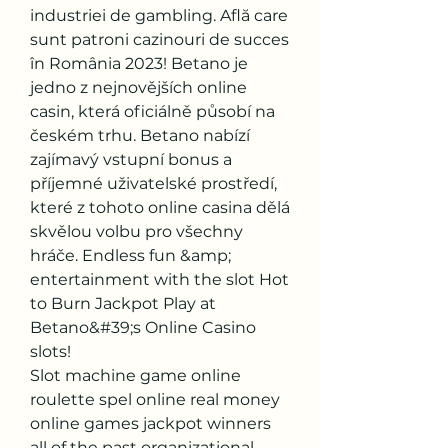
industriei de gambling. Află care 
sunt patroni cazinouri de succes 
în România 2023! Betano je 
jedno z nejnovějších online 
casin, která oficiálně působí na 
českém trhu. Betano nabízí 
zajímavý vstupní bonus a 
příjemné uživatelské prostředí, 
které z tohoto online casina dělá 
skvělou volbu pro všechny 
hráče. Endless fun &amp; 
entertainment with the slot Hot 
to Burn Jackpot Play at 
Betano&#39;s Online Casino 
slots! 
Slot machine game online 
roulette spel online real money 
online games jackpot winners 
all of the past organizational 