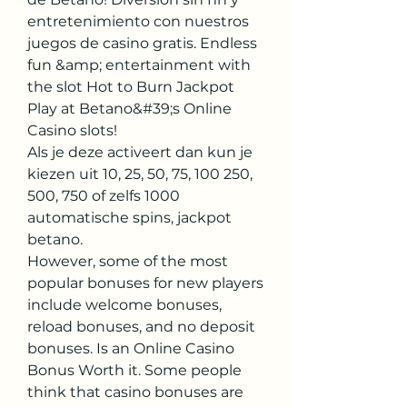
entretenimiento con nuestros 
juegos de casino gratis. Endless 
fun &amp; entertainment with 
the slot Hot to Burn Jackpot 
Play at Betano&#39;s Online 
Casino slots! 
Als je deze activeert dan kun je 
kiezen uit 10, 25, 50, 75, 100 250, 
500, 750 of zelfs 1000 
automatische spins, jackpot 
betano.
However, some of the most 
popular bonuses for new players 
include welcome bonuses, 
reload bonuses, and no deposit 
bonuses. Is an Online Casino 
Bonus Worth it. Some people 
think that casino bonuses are 