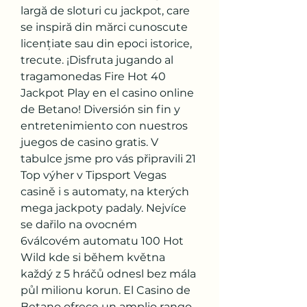
largă de sloturi cu jackpot, care 
se inspiră din mărci cunoscute 
licențiate sau din epoci istorice, 
trecute. ¡Disfruta jugando al 
tragamonedas Fire Hot 40 
Jackpot Play en el casino online 
de Betano! Diversión sin fin y 
entretenimiento con nuestros 
juegos de casino gratis. V 
tabulce jsme pro vás připravili 21 
Top výher v Tipsport Vegas 
casině i s automaty, na kterých 
mega jackpoty padaly. Nejvíce 
se dařilo na ovocném 
6válcovém automatu 100 Hot 
Wild kde si během května 
každý z 5 hráčů odnesl bez mála 
půl milionu korun. El Casino de 
Betano ofrece un amplio rango 