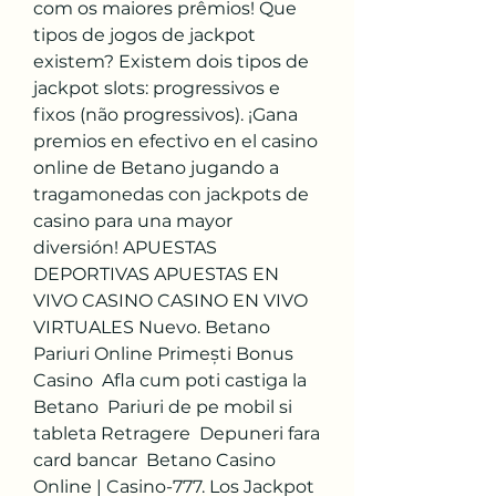
com os maiores prêmios! Que 
tipos de jogos de jackpot 
existem? Existem dois tipos de 
jackpot slots: progressivos e 
fixos (não progressivos). ¡Gana 
premios en efectivo en el casino 
online de Betano jugando a 
tragamonedas con jackpots de 
casino para una mayor 
diversión! APUESTAS 
DEPORTIVAS APUESTAS EN 
VIVO CASINO CASINO EN VIVO 
VIRTUALES Nuevo. Betano 
Pariuri Online Primești Bonus 
Casino  Afla cum poti castiga la 
Betano ️ Pariuri de pe mobil si 
tableta Retragere ️ Depuneri fara 
card bancar ️ Betano Casino 
Online | Casino-777. Los Jackpot 