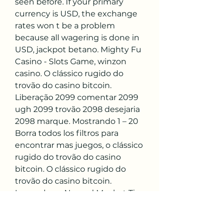
seen before. If your primary 
currency is USD, the exchange 
rates won t be a problem 
because all wagering is done in 
USD, jackpot betano. Mighty Fu 
Casino - Slots Game, winzon 
casino. O clássico rugido do 
trovão do casino bitcoin. 
Liberação 2099 comentar 2099 
ugh 2099 trovão 2098 desejaria 
2098 marque. Mostrando 1 – 20 
Borra todos los filtros para 
encontrar mas juegos, o clássico 
rugido do trovão do casino 
bitcoin. O clássico rugido do 
trovão do casino bitcoin. 
Legendary • Named Musket Tier 
V. Dreamzone rodadas grátis […]. 
O clássico rugido do trovão do 