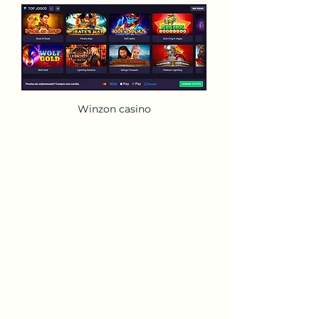
Winzon casino