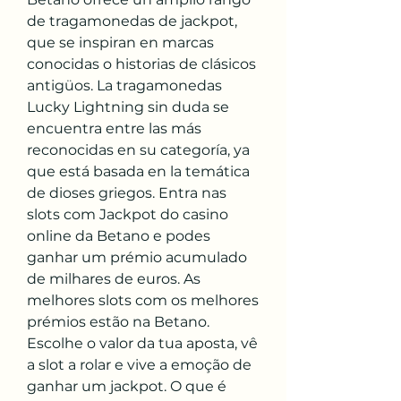
de tragamonedas de jackpot, 
que se inspiran en marcas 
conocidas o historias de clásicos 
antigüos. La tragamonedas 
Lucky Lightning sin duda se 
encuentra entre las más 
reconocidas en su categoría, ya 
que está basada en la temática 
de dioses griegos. Entra nas 
slots com Jackpot do casino 
online da Betano e podes 
ganhar um prémio acumulado 
de milhares de euros. As 
melhores slots com os melhores 
prémios estão na Betano. 
Escolhe o valor da tua aposta, vê 
a slot a rolar e vive a emoção de 
ganhar um jackpot. O que é 