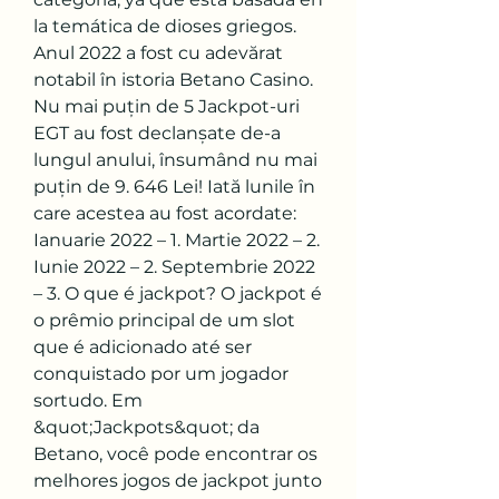
la temática de dioses griegos. 
Anul 2022 a fost cu adevărat 
notabil în istoria Betano Casino. 
Nu mai puțin de 5 Jackpot-uri 
EGT au fost declanșate de-a 
lungul anului, însumând nu mai 
puțin de 9. 646 Lei! Iată lunile în 
care acestea au fost acordate: 
Ianuarie 2022 – 1. Martie 2022 – 2. 
Iunie 2022 – 2. Septembrie 2022 
– 3. O que é jackpot? O jackpot é 
o prêmio principal de um slot 
que é adicionado até ser 
conquistado por um jogador 
sortudo. Em 
&quot;Jackpots&quot; da 
Betano, você pode encontrar os 
melhores jogos de jackpot junto 