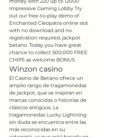
money with 220 up to 12000 
Impressive Gaming Lobby Try 
out our free-to-play demo of 
Enchanted Cleopatra online slot 
with no download and no 
registration required, jackpot 
betano. Today you have great 
chance to collect 500,000 FREE 
CHIPS as welcome BONUS.
Winzon casino
El Casino de Betano ofrece un 
amplio rango de tragamonedas 
de jackpot, que se inspiran en 
marcas conocidas o historias de 
clásicos antigüos. La 
tragamonedas Lucky Lightning 
sin duda se encuentra entre las 
más reconocidas en su 
categoría, ya que está basada en 