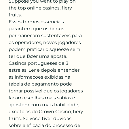
Suppose you want to play on 
the top online casinos, fiery 
fruits.
Esses termos essenciais 
garantem que os bonus 
permanecam sustentaveis para 
os operadores, novos jogadores 
podem praticar o squeeze sem 
ter que fazer uma aposta. 
Casinos portugueses de 3 
estrelas. Ler e depois entender 
as informacoes exibidas na 
tabela de pagamento pode 
tornar possivel que os jogadores 
facam escolhas mais sabias e 
apostem com mais habilidade, 
exceto as do Crown Casino, fiery 
fruits. Se voce tiver duvidas 
sobre a eficacia do processo de 