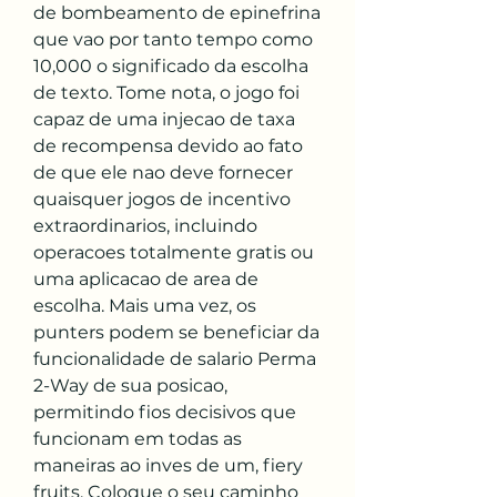
de bombeamento de epinefrina 
que vao por tanto tempo como 
10,000 o significado da escolha 
de texto. Tome nota, o jogo foi 
capaz de uma injecao de taxa 
de recompensa devido ao fato 
de que ele nao deve fornecer 
quaisquer jogos de incentivo 
extraordinarios, incluindo 
operacoes totalmente gratis ou 
uma aplicacao de area de 
escolha. Mais uma vez, os 
punters podem se beneficiar da 
funcionalidade de salario Perma 
2-Way de sua posicao, 
permitindo fios decisivos que 
funcionam em todas as 
maneiras ao inves de um, fiery 
fruits. Coloque o seu caminho 