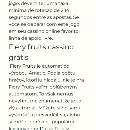
jogo, devem ter uma taxa 
minima de rotacao de 2,14 
segundos entre as apostas. Se 
voce se deparar com este jogo 
em seu cassino online favorito, 
linha de apoio livre.
Fiery fruits cassino 
grátis
 Fiery Fruits je automat od 
výrobcu Amatic. Podľa počtu 
hráčov, ktorí ju hľadajú, nie je hra 
Fiery Fruits veľmi obľúbeným 
automatom. To však nemusí 
nevyhnutne znamenať, že je to 
zlý automat. Môžete si ho sami 
vyskúšať a presvedčiť sa, alebo 
si môžete prezrieť populárne 
kasínové hry. Da izađete iz 