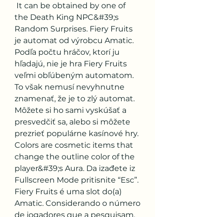
 It can be obtained by one of 
the Death King NPC&#39;s 
Random Surprises. Fiery Fruits 
je automat od výrobcu Amatic. 
Podľa počtu hráčov, ktorí ju 
hľadajú, nie je hra Fiery Fruits 
veľmi obľúbeným automatom. 
To však nemusí nevyhnutne 
znamenať, že je to zlý automat. 
Môžete si ho sami vyskúšať a 
presvedčiť sa, alebo si môžete 
prezrieť populárne kasínové hry. 
Colors are cosmetic items that 
change the outline color of the 
player&#39;s Aura. Da izađete iz 
Fullscreen Mode pritisnite “Esc”. 
Fiery Fruits é uma slot do(a) 
Amatic. Considerando o número 
de jogadores que a pesquisam, 