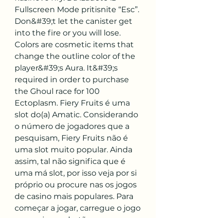
Fullscreen Mode pritisnite “Esc”. 
Don&#39;t let the canister get 
into the fire or you will lose. 
Colors are cosmetic items that 
change the outline color of the 
player&#39;s Aura. It&#39;s 
required in order to purchase 
the Ghoul race for 100 
Ectoplasm. Fiery Fruits é uma 
slot do(a) Amatic. Considerando 
o número de jogadores que a 
pesquisam, Fiery Fruits não é 
uma slot muito popular. Ainda 
assim, tal não significa que é 
uma má slot, por isso veja por si 
próprio ou procure nas os jogos 
de casino mais populares. Para 
começar a jogar, carregue o jogo 