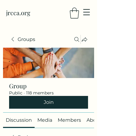
jrcca.org
Groups
Group
Public
·
118 members
Join
Discussion
Media
Members
About