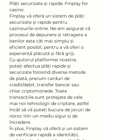
Plăți securizate și rapide. Finplay for 
casino.
Finplay vă oferă un sistem de plăți 
securizate și rapide pentru 
cazinourile online. Ne-am asigurat că 
procesul de depunere și retragere a 
banilor este cât mai simplu și 
eficient posibil, pentru a vă oferi o 
experiență plăcută și fără griji.
Cu ajutorul platformei noastre, 
puteți efectua plăți rapide și 
securizate folosind diverse metode 
de plată, precum carduri de 
credit/debit, transfer bancar sau 
chiar criptomonede. Toate 
tranzacțiile sunt protejate de cele 
mai noi tehnologii de criptare, astfel 
încât să vă puteți bucura de jocuri de 
noroc într-un mediu sigur și de 
încredere.
În plus, Finplay vă oferă și un sistem 
de verificare rapidă a identității, 