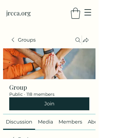
jrcca.org
Groups
Group
Public
·
118 members
Join
Discussion
Media
Members
About