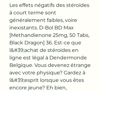
Les effets négatifs des stéroïdes 
à court terme sont 
généralement faibles, voire 
inexistants. D-Bol BD Max 
[Methandienone 25mg, 50 Tabs, 
Black Dragon] 36. Est-ce que 
l&#39;achat de stéroïdes en 
ligne est légal à Dendermonde 
Belgique. Vous devenez étrange 
avec votre physique? Gardez à 
l&#39;esprit lorsque vous êtes 
encore jeune? Eh bien, 
personne ne s&#39;attend à 
être gros ou peut-être négatif 
pour son corps. C&#39;est 
pourquoi; ils choisiront 
certainement de faire beaucoup 
d&#39;efforts pour développer 