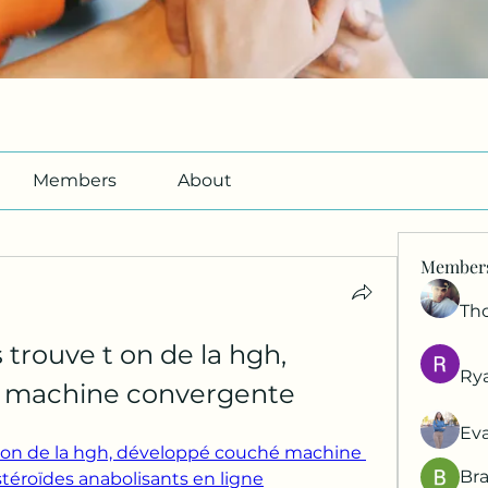
Members
About
Member
Th
trouve t on de la hgh, 
Ry
 machine convergente
Ev
 on de la hgh, développé couché machine 
Br
téroïdes anabolisants en ligne