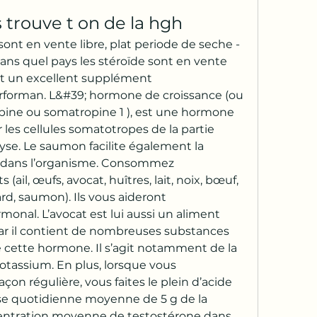
 trouve t on de la hgh
ont en vente libre, plat periode de seche - 
ns quel pays les stéroïde sont en vente 
nt un excellent supplément 
rforman. L&#39; hormone de croissance (ou 
ine ou somatropine 1 ), est une hormone 
les cellules somatotropes de la partie 
se. Le saumon facilite également la 
 dans l’organisme. Consommez 
(ail, œufs, avocat, huîtres, lait, noix, bœuf, 
rd, saumon). Ils vous aideront 
nal. L’avocat est lui aussi un aliment 
ar il contient de nombreuses substances 
e cette hormone. Il s’agit notamment de la 
otassium. En plus, lorsque vous 
on régulière, vous faites le plein d’acide 
ose quotidienne moyenne de 5 g de la 
ntration moyenne de testostérone dans 