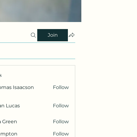
Join
s
omas Isaacson
Follow
an Lucas
Follow
a Green
Follow
ampton
Follow