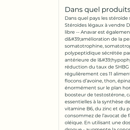
Dans quel produits
Dans quel pays les stéroïde s
Stéroïdes légaux à vendre Da
libre -- Anavar est égaleme
d&#39;amélioration de la pe
somatotrophine, somatotrop
polypeptidique sécrétée par 
antérieure de l&#39;hypophy
réduction du taux de SHBG
régulièrement ces 11 aliments 
flocons d’avoine, thon, épina
énormément sur le plan hormo
boosteur de testostérone, c
essentielles à la synthèse d
vitamine B6, du zinc et du p
consommez de l’avocat de faç
oléique. En utilisant une d
drogue - augmente la conce