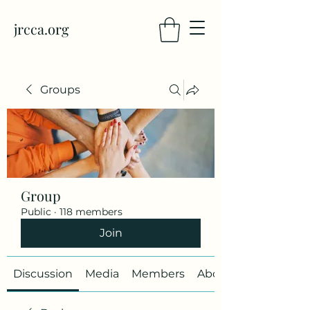
jrcca.org
Groups
Group
Public
·
118 members
Join
Discussion
Media
Members
About