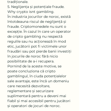
tradiționale.
5. Neglijența și potențiale fraude. 
Why crypto isnt gambling.
În industria jocurilor de noroc, există 
întotdeauna riscul de neglijență și 
fraude. Criptomonedele nu sunt o 
excepție. În cazul în care un operator 
de cripto gambling nu respectă 
regulile sau nu acționează în mod 
etic, jucătorii pot fi victimele unor 
fraudări sau pot pierde banii investiți 
în jocurile de noroc fără nicio 
posibilitate de a-i recupera.
Pornind de la aceste motive, se 
poate concluziona că cripto 
gamblingul, în ciuda potențialelor 
sale avantaje, este încă un domeniu 
care necesită dezvoltare, 
reglementare și securizare 
suplimentară pentru a deveni mai 
fiabil și mai accesibil pentru jucători 
și operatori de jocuri de noroc.