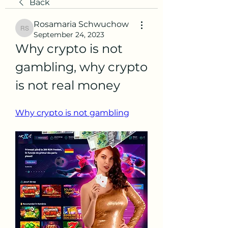
Back
Rosamaria Schwuchow
Rosamaria Schwuchow
September 24, 2023
Why crypto is not 
gambling, why crypto 
is not real money
Why crypto is not gambling