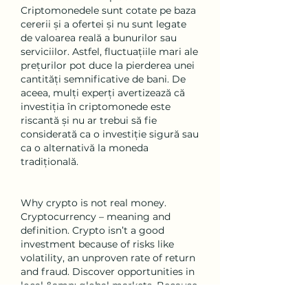
Criptomonedele sunt cotate pe baza 
cererii și a ofertei și nu sunt legate 
de valoarea reală a bunurilor sau 
serviciilor. Astfel, fluctuațiile mari ale 
prețurilor pot duce la pierderea unei 
cantități semnificative de bani. De 
aceea, mulți experți avertizează că 
investiția în criptomonede este 
riscantă și nu ar trebui să fie 
considerată ca o investiție sigură sau 
ca o alternativă la moneda 
tradițională.
Why crypto is not real money.
Cryptocurrency – meaning and 
definition. Crypto isn’t a good 
investment because of risks like 
volatility, an unproven rate of return 
and fraud. Discover opportunities in 
local &amp; global markets. Because 
crypto has no earnings, that means 