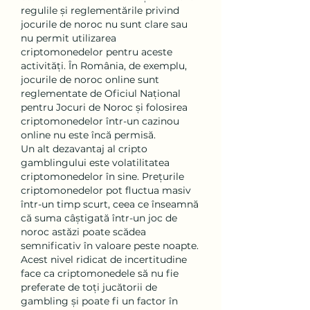
regulile și reglementările privind 
jocurile de noroc nu sunt clare sau 
nu permit utilizarea 
criptomonedelor pentru aceste 
activități. În România, de exemplu, 
jocurile de noroc online sunt 
reglementate de Oficiul Național 
pentru Jocuri de Noroc și folosirea 
criptomonedelor într-un cazinou 
online nu este încă permisă.
Un alt dezavantaj al cripto 
gamblingului este volatilitatea 
criptomonedelor în sine. Prețurile 
criptomonedelor pot fluctua masiv 
într-un timp scurt, ceea ce înseamnă 
că suma câștigată într-un joc de 
noroc astăzi poate scădea 
semnificativ în valoare peste noapte. 
Acest nivel ridicat de incertitudine 
face ca criptomonedele să nu fie 
preferate de toți jucătorii de 
gambling și poate fi un factor în 