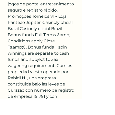
jogos de ponta, entretenimento 
seguro e registro rápido. 
Promoções Torneios VIP Loja 
Panteão Júpiter. Casinoly oficial 
Brazil Casinoly oficial Brazil 
Bonus funds Full Terms &amp; 
Conditions apply Close 
T&amp;C. Bonus funds + spin 
winnings are separate to cash 
funds and subject to 35x 
wagering requirement. Com es 
propiedad y está operado por 
Rabidi N. , una empresa 
constituida bajo las leyes de 
Curazao con número de registro 
de empresa 151791 y con 
domicilio social en Scharlooweg 
39, Willemstad, Curazao, con 
licencia de Antillephone N. 