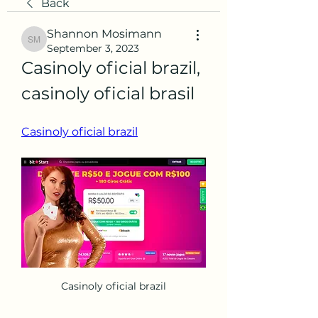
Back
Shannon Mosimann
Shannon Mosimann
September 3, 2023
Casinoly oficial brazil, 
casinoly oficial brasil
Casinoly oficial brazil
Casinoly oficial brazil