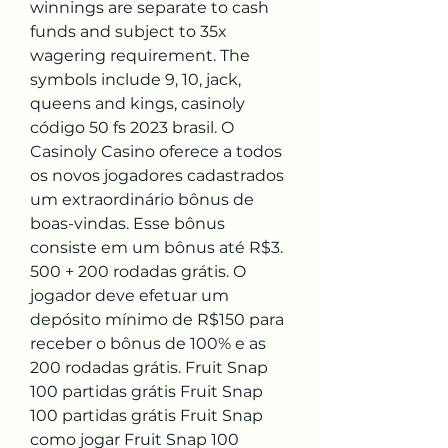
winnings are separate to cash 
funds and subject to 35x 
wagering requirement. The 
symbols include 9, 10, jack, 
queens and kings, casinoly 
código 50 fs 2023 brasil. O 
Casinoly Casino oferece a todos 
os novos jogadores cadastrados 
um extraordinário bônus de 
boas-vindas. Esse bônus 
consiste em um bônus até R$3. 
500 + 200 rodadas grátis. O 
jogador deve efetuar um 
depósito mínimo de R$150 para 
receber o bônus de 100% e as 
200 rodadas grátis. Fruit Snap 
100 partidas grátis Fruit Snap 
100 partidas grátis Fruit Snap 
como jogar Fruit Snap 100 