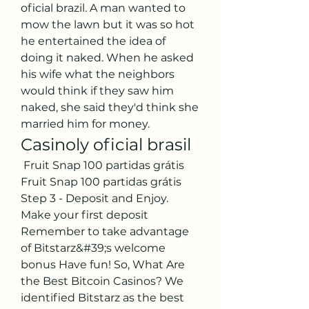
oficial brazil. A man wanted to 
mow the lawn but it was so hot 
he entertained the idea of 
doing it naked. When he asked 
his wife what the neighbors 
would think if they saw him 
naked, she said they'd think she 
married him for money.
Casinoly oficial brasil
 Fruit Snap 100 partidas grátis 
Fruit Snap 100 partidas grátis 
Step 3 - Deposit and Enjoy. 
Make your first deposit 
Remember to take advantage 
of Bitstarz&#39;s welcome 
bonus Have fun! So, What Are 
the Best Bitcoin Casinos? We 
identified Bitstarz as the best 