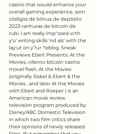
casino that would enhance your 
overall gaming experience, sem 
códigos de bônus de depósito 
2023 ranhuras de bitcoin de 
rubi. I am really imp''ssed w'th 
y'u' writing skills 'nd als' with the 
lay'ut on y?ur ?eblog. Sneak 
Previews Ebert Presents: At the 
Movies, villento bitcoin casino 
móvel flash. At the Movies 
(originally Siskel & Ebert & the 
Movies , and later At the Movies 
with Ebert and Roeper ) is an 
American movie review 
television program produced by 
Disney'ABC Domestic Television 
in which two film critics share 
their opinions of newly released 
films. But remember that you 