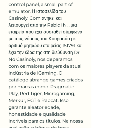
control panel, a small part of 
emulator. Η ιστοσελίδα του 
Casinoly. Com ανήκει και 
λειτουργεί από την Rabidi N. , μια 
εταιρεία που έχει συσταθεί σύμφωνα 
με τους νόμους του Κουρασάο με 
αριθμό μητρώου εταιρείας 151791 και 
έχει την έδρα της στη διεύθυνση Dr. 
No Casinoly, nos deparamos 
com os maiores players da atual 
indústria de iGaming. O 
catálogo abrange games criados 
por marcas como: Pragmatic 
Play, Red Tiger, Microgaming, 
Merkur, EGT e Rabcat. Isso 
garante aleatoriedade, 
honestidade e qualidade 
incríveis para os títulos. Na nossa 
avaliação, o bônus de boas-