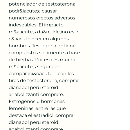
potenciador de testosterona 
podr&iacute;a causar 
numerosos efectos adversos 
indeseables. El impacto 
m&aacute;s da&ntilde;ino es el 
c&aacute;ncer en algunos 
hombres. Testogen contiene 
compuestos solamente a base 
de hierbas. Por eso es mucho 
m&aacute;s seguro en 
comparaci&oacute;n con los 
tiros de testosterona, comprar 
dianabol peru steroidi 
anabolizzanti comprare.
Estrógenos u hormonas 
femeninas, entre las que 
destaca el estradiol, comprar 
dianabol peru steroidi 
anabolizzanti comprare.