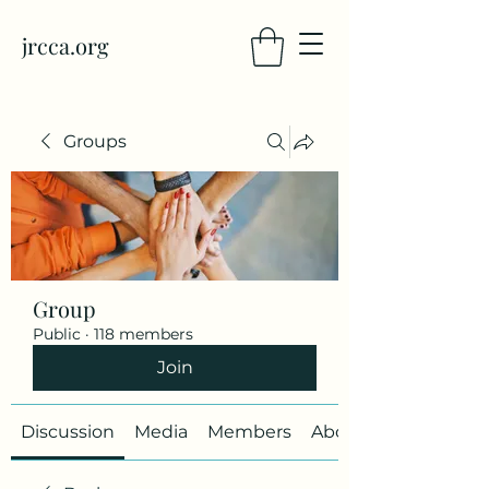
jrcca.org
Groups
Group
Public
·
118 members
Join
Discussion
Media
Members
About