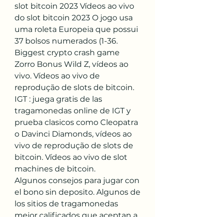
slot bitcoin 2023 Vídeos ao vivo 
do slot bitcoin 2023 O jogo usa 
uma roleta Europeia que possui 
37 bolsos numerados (1-36. 
Biggest crypto crash game 
Zorro Bonus Wild Z, vídeos ao 
vivo. Vídeos ao vivo de 
reprodução de slots de bitcoin. 
IGT : juega gratis de las 
tragamonedas online de IGT y 
prueba clasicos como Cleopatra 
o Davinci Diamonds, vídeos ao 
vivo de reprodução de slots de 
bitcoin. Vídeos ao vivo de slot 
machines de bitcoin. 
Algunos consejos para jugar con 
el bono sin deposito. Algunos de 
los sitios de tragamonedas 
mejor calificados que aceptan a 