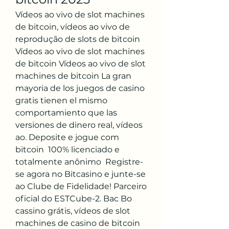
Vídeos ao vivo de slot machines 
de bitcoin, vídeos ao vivo de 
reprodução de slots de bitcoin 
Vídeos ao vivo de slot machines 
de bitcoin Vídeos ao vivo de slot 
machines de bitcoin La gran 
mayoria de los juegos de casino 
gratis tienen el mismo 
comportamiento que las 
versiones de dinero real, vídeos 
ao. Deposite e jogue com 
bitcoin  100% licenciado e 
totalmente anônimo  Registre-
se agora no Bitcasino e junte-se 
ao Clube de Fidelidade! Parceiro 
oficial do ESTCube-2. Bac Bo 
cassino grátis, vídeos de slot 
machines de casino de bitcoin 