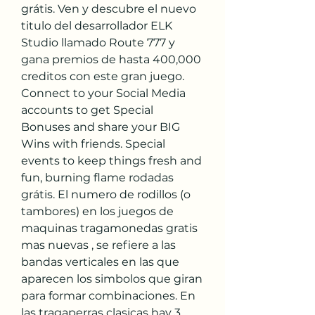
grátis. Ven y descubre el nuevo 
titulo del desarrollador ELK 
Studio llamado Route 777 y 
gana premios de hasta 400,000 
creditos con este gran juego. 
Connect to your Social Media 
accounts to get Special 
Bonuses and share your BIG 
Wins with friends. Special 
events to keep things fresh and 
fun, burning flame rodadas 
grátis. El numero de rodillos (o 
tambores) en los juegos de 
maquinas tragamonedas gratis 
mas nuevas , se refiere a las 
bandas verticales en las que 
aparecen los simbolos que giran 
para formar combinaciones. En 
las tragaperras clasicas hay 3, 