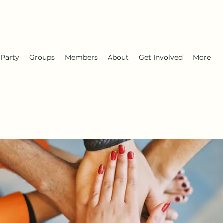
 Party
Groups
Members
About
Get Involved
More