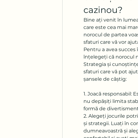
cazinou?
Bine ați venit în lumea
care este cea mai mare 
norocul de partea voast
sfaturi care vă vor aju
Pentru a avea succes î
înțelegeți că norocul n
Strategia și cunoștințe
sfaturi care vă pot ajut
șansele de câștig:
1. Joacă responsabil: E
nu depășiți limita stabi
formă de divertisment
2. Alegeți jocurile potr
și strategii. Luați în co
dumneavoastră și alegeț