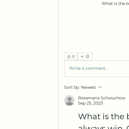
What is the 
0
Write a comment...
Sort by:
Newest
Rosamaria Schwuchow
Sep 25, 2023
What is the 
always win. 