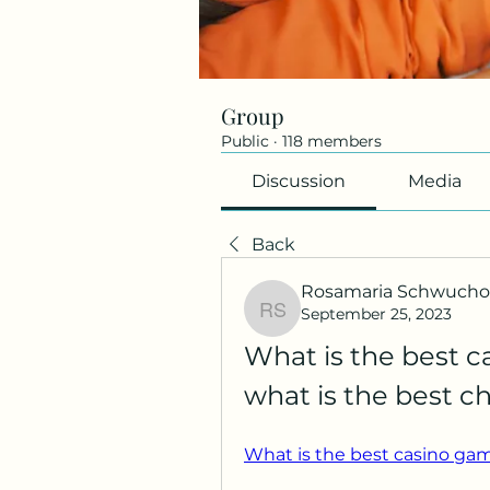
Group
Public
·
118 members
Discussion
Media
Back
Rosamaria Schwuch
September 25, 2023
Rosamaria Schwuch
What is the best c
what is the best c
What is the best casino gam