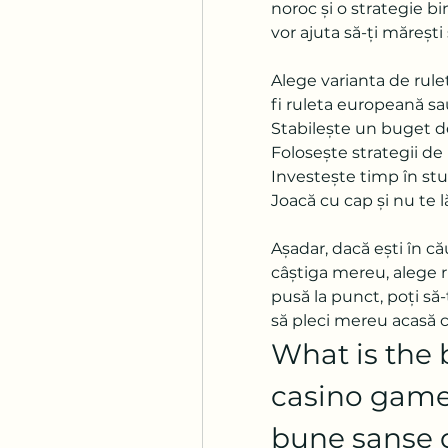
noroc și o strategie bin
vor ajuta să-ți mărești
Alege varianta de rule
fi ruleta europeană sa
Stabilește un buget de
Folosește strategii de
Investește timp în stud
Joacă cu cap și nu te lă
Așadar, dacă ești în că
câștiga mereu, alege ru
pusă la punct, poți să-
să pleci mereu acasă c
What is the 
casino games
bune șanse de