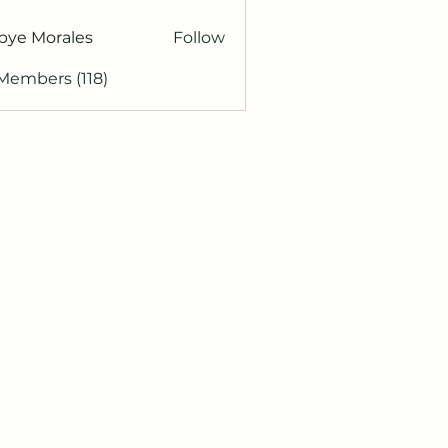
bye Morales
Follow
 Members (118)