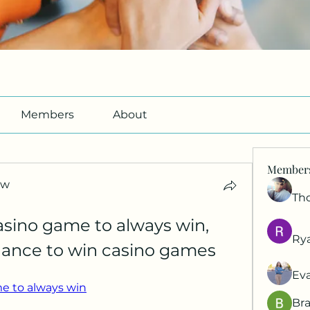
Members
About
Member
ow
Th
ow
asino game to always win, 
Ry
hance to win casino games
Ev
e to always win
Br